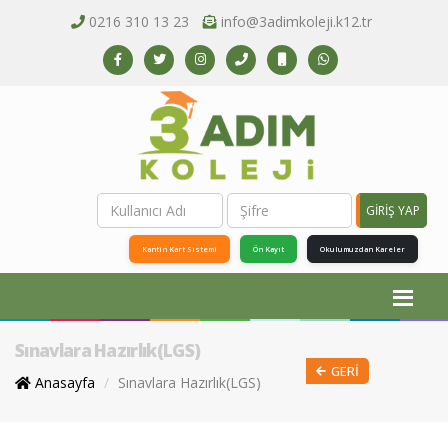
0216 310 13 23
info@3adimkoleji.k12.tr
GİRİŞ YAP
Kantin Kart Sistemi
Ön Kayıt
Okulumuzdan Kareler
Sınavlara Hazırlık(LGS)
GERI
Anasayfa
Sınavlara Hazırlık(LGS)