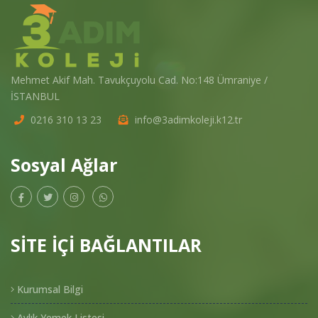
Mehmet Akif Mah. Tavukçuyolu Cad. No:148 Ümraniye /
İSTANBUL
0216 310 13 23
info@3adimkoleji.k12.tr
Sosyal Ağlar
SİTE İÇİ BAĞLANTILAR
Kurumsal Bilgi
Aylık Yemek Listesi