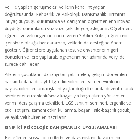
Veli ile yapılan görüşmeler, velilerin kendi ihtiyaçları
doğrultusunda, Rehberlik ve Psikolojik Danışmanlık Birimi’nin
ihtiyaç duyduğu durumlarda ve danışman öğretmenlerin ihtiyaç
duyduğu durumlarda yüz yüze şekilde gerçekleştirilir. Öğretmen,
öğrenci ve veli üçgenine önem veren 3 Adım Koleji, öğrencinin
içerisinde olduğu her durumda, velilerin de desteğine önem
gösterir. Öğrencilere uygulanan test ve envanterlerin geri
dönüşleri velilere yapılarak, öğrencinin her adımında veliyi de
sürece dahil eder.
Ailelerin çocuklarını daha iyi tanıyabilmeleri, gelişim dönemleri
hakkında daha detaylı bilgi edinebilmeleri ve deneyimlerini
paylaşabilmeleri amacıyla ihtiyaçlar doğrultusunda düzenli olarak
seminerler düzenlenir(sınav kaygısıyla başa çıkma yöntemleri,
verimli ders çalışma teknikleri, LGS tanıtım semineri, ergenlik ve
etkili iletişim, zamanı etkin kullanma, başarılı aile-başarılı çocuk)
ve aylık veli bültenleri hazırlanır.
SINIF İÇİ PSİKOLOJİK DANIŞMANLIK UYGULAMALARI
Hedeflenen sosyal becerilerin ve davranışların kazanımının