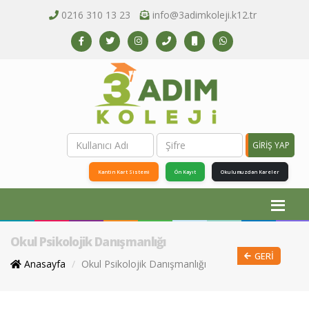
0216 310 13 23
info@3adimkoleji.k12.tr
GİRİŞ YAP
Kantin Kart Sistemi
Ön Kayıt
Okulumuzdan Kareler
Okul Psikolojik Danışmanlığı
GERI
Anasayfa
Okul Psikolojik Danışmanlığı